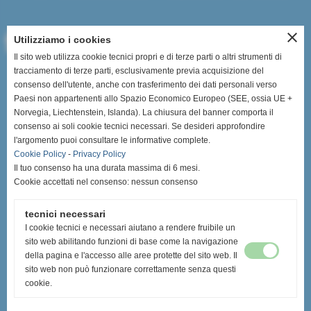
close
Utilizziamo i cookies
Il sito web utilizza cookie tecnici propri e di terze parti o altri strumenti di
tracciamento di terze parti, esclusivamente previa acquisizione del
CONTATTI
consenso dell'utente, anche con trasferimento dei dati personali verso
Paesi non appartenenti allo Spazio Economico Europeo (SEE, ossia UE +
Norvegia, Liechtenstein, Islanda). La chiusura del banner comporta il
T. +39 0813441474
consenso ai soli cookie tecnici necessari. Se desideri approfondire
E. Brumas1987@gmail.com
l'argomento puoi consultare le informative complete.
Cookie Policy
-
Privacy Policy
Il tuo consenso ha una durata massima di 6 mesi.
Cookie accettati nel consenso: nessun consenso
INFO UTILI
tecnici necessari
Home
I cookie tecnici e necessari aiutano a rendere fruibile un
sito web abilitando funzioni di base come la navigazione
Privacy Policy
della pagina e l'accesso alle aree protette del sito web. Il
Cookie Policy
sito web non può funzionare correttamente senza questi
cookie.
Mappa del sito web