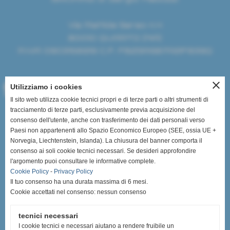
Via Matilde Serao n.4
80010 QUARTO (NA)
P.IVA 09031581219 C.F. FBZSRG87A21F839Q
close
Utilizziamo i cookies
Il sito web utilizza cookie tecnici propri e di terze parti o altri strumenti di
tracciamento di terze parti, esclusivamente previa acquisizione del
CONTATTI
consenso dell'utente, anche con trasferimento dei dati personali verso
Paesi non appartenenti allo Spazio Economico Europeo (SEE, ossia UE +
Norvegia, Liechtenstein, Islanda). La chiusura del banner comporta il
T. +39 0813441474
consenso ai soli cookie tecnici necessari. Se desideri approfondire
E. Brumas1987@gmail.com
l'argomento puoi consultare le informative complete.
Cookie Policy
-
Privacy Policy
Il tuo consenso ha una durata massima di 6 mesi.
Cookie accettati nel consenso: nessun consenso
INFO UTILI
tecnici necessari
Home
I cookie tecnici e necessari aiutano a rendere fruibile un