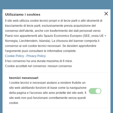
close
Utilizziamo i cookies
Il sito web utilizza cookie tecnici propri e di terze parti o altri strumenti di
tracciamento di terze parti, esclusivamente previa acquisizione del
CONTATTI
consenso dell'utente, anche con trasferimento dei dati personali verso
Paesi non appartenenti allo Spazio Economico Europeo (SEE, ossia UE +
Norvegia, Liechtenstein, Islanda). La chiusura del banner comporta il
T. +39 0813441474
consenso ai soli cookie tecnici necessari. Se desideri approfondire
E. Brumas1987@gmail.com
l'argomento puoi consultare le informative complete.
Cookie Policy
-
Privacy Policy
Il tuo consenso ha una durata massima di 6 mesi.
Cookie accettati nel consenso: nessun consenso
INFO UTILI
tecnici necessari
Home
I cookie tecnici e necessari aiutano a rendere fruibile un
sito web abilitando funzioni di base come la navigazione
Privacy Policy
della pagina e l'accesso alle aree protette del sito web. Il
Cookie Policy
sito web non può funzionare correttamente senza questi
cookie.
Mappa del sito web