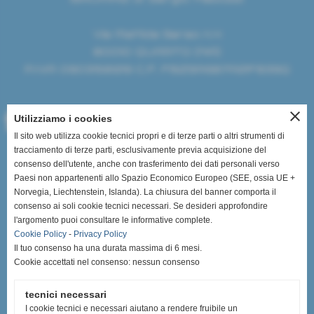
Via Matilde Serao n.4
80010 QUARTO (NA)
P.IVA 09031581219 C.F. FBZSRG87A21F839Q
close
Utilizziamo i cookies
Il sito web utilizza cookie tecnici propri e di terze parti o altri strumenti di
tracciamento di terze parti, esclusivamente previa acquisizione del
CONTATTI
consenso dell'utente, anche con trasferimento dei dati personali verso
Paesi non appartenenti allo Spazio Economico Europeo (SEE, ossia UE +
Norvegia, Liechtenstein, Islanda). La chiusura del banner comporta il
T. +39 0813441474
consenso ai soli cookie tecnici necessari. Se desideri approfondire
E. Brumas1987@gmail.com
l'argomento puoi consultare le informative complete.
Cookie Policy
-
Privacy Policy
Il tuo consenso ha una durata massima di 6 mesi.
Cookie accettati nel consenso: nessun consenso
INFO UTILI
tecnici necessari
Home
I cookie tecnici e necessari aiutano a rendere fruibile un