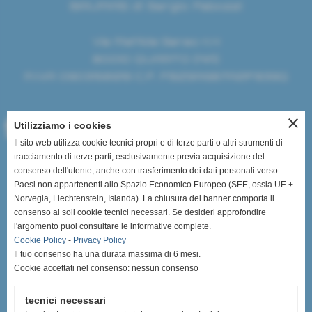
BRUMAS di Sergio Fabozzi
Via Matilde Serao n.4
80010 QUARTO (NA)
P.IVA 09031581219 C.F. FBZSRG87A21F839Q
close
Utilizziamo i cookies
Il sito web utilizza cookie tecnici propri e di terze parti o altri strumenti di
tracciamento di terze parti, esclusivamente previa acquisizione del
CONTATTI
consenso dell'utente, anche con trasferimento dei dati personali verso
Paesi non appartenenti allo Spazio Economico Europeo (SEE, ossia UE +
Norvegia, Liechtenstein, Islanda). La chiusura del banner comporta il
T. +39 0813441474
consenso ai soli cookie tecnici necessari. Se desideri approfondire
E. Brumas1987@gmail.com
l'argomento puoi consultare le informative complete.
Cookie Policy
-
Privacy Policy
Il tuo consenso ha una durata massima di 6 mesi.
Cookie accettati nel consenso: nessun consenso
INFO UTILI
tecnici necessari