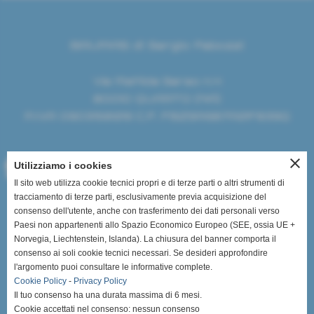
BRUMAS di Sergio Fabozzi
Via Matilde Serao n.4
80010 QUARTO (NA)
P.IVA 09031581219 C.F. FBZSRG87A21F839Q
close
Utilizziamo i cookies
Il sito web utilizza cookie tecnici propri e di terze parti o altri strumenti di
tracciamento di terze parti, esclusivamente previa acquisizione del
CONTATTI
consenso dell'utente, anche con trasferimento dei dati personali verso
Paesi non appartenenti allo Spazio Economico Europeo (SEE, ossia UE +
Norvegia, Liechtenstein, Islanda). La chiusura del banner comporta il
T. +39 0813441474
consenso ai soli cookie tecnici necessari. Se desideri approfondire
E. Brumas1987@gmail.com
l'argomento puoi consultare le informative complete.
Cookie Policy
-
Privacy Policy
Il tuo consenso ha una durata massima di 6 mesi.
Cookie accettati nel consenso: nessun consenso